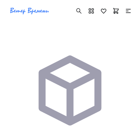
+7 ( 705 ) 181-42-50
info@vetervremeni.kz
Авторизация
Каталог
Мужские часы
Женские часы