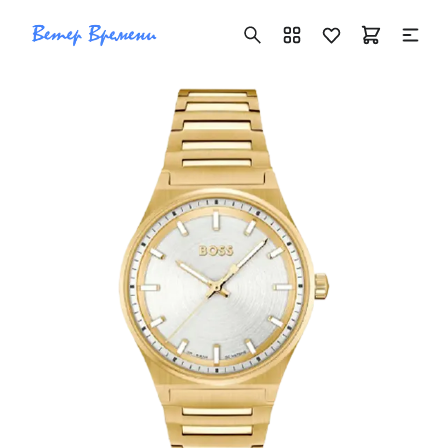
+7 ( 705 ) 181-42-50
info@vetervremeni.kz
Авторизация
Каталог
Мужские часы
Женские часы