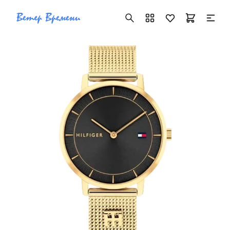
+7 ( 705 ) 181-42-50
info@vetervremeni.kz
Авторизация
Каталог
Мужские часы
Женские часы