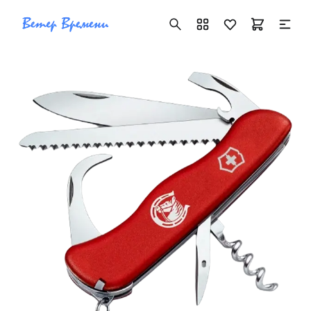
+7 ( 705 ) 181-42-50
info@vetervremeni.kz
Авторизация
Каталог
Мужские часы
Женские часы