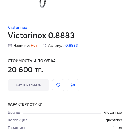
Скидки
Аксессуары
Victorinox
Victorinox 0.8883
Наличие:
Нет
Артикул:
0.8883
Главная
О нас
СТОИМОСТЬ И ПОКУПКА
20 600 тг.
Доставка и оплата
Нет в наличии
Блог
Сервисный центр
ХАРАКТЕРИСТИКИ
Бренд
:
Victorinox
Коллекция
:
Equestrian
Гарантия
:
1 год