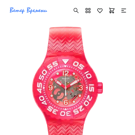
+7 ( 705 ) 181-42-50
info@vetervremeni.kz
Авторизация
Каталог
Мужские часы
Женские часы