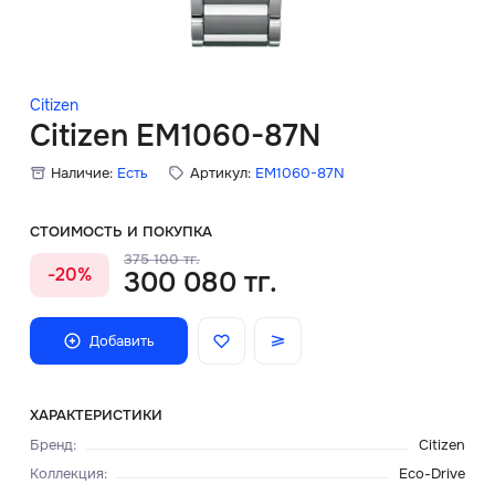
Скидки
Аксессуары
Citizen
Citizen EM1060-87N
Наличие:
Есть
Артикул:
EM1060-87N
Главная
О нас
СТОИМОСТЬ И ПОКУПКА
375 100 тг.
-20%
300 080 тг.
Доставка и оплата
Блог
Добавить
Сервисный центр
ХАРАКТЕРИСТИКИ
Бренд
:
Citizen
Коллекция
:
Eco-Drive