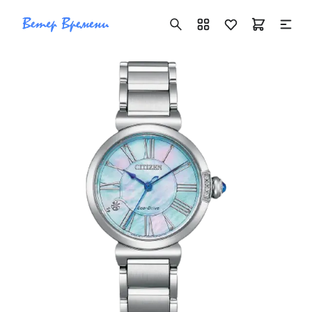
+7 ( 705 ) 181-42-50
info@vetervremeni.kz
Авторизация
Каталог
Мужские часы
Женские часы