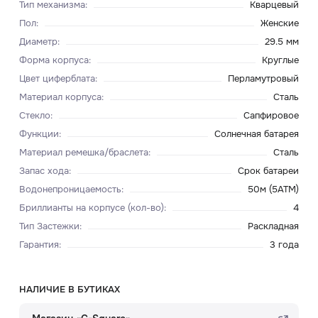
Тип механизма
:
Кварцевый
Пол
:
Женские
Диаметр
:
29.5 мм
Форма корпуса
:
Круглые
Цвет циферблата
:
Перламутровый
Материал корпуса
:
Сталь
Стекло
:
Сапфировое
Функции
:
Солнечная батарея
Материал ремешка/браслета
:
Сталь
Запас хода
:
Срок батареи
Водонепроницаемость
:
50м (5ATM)
Бриллианты на корпусе (кол-во)
:
4
Тип Застежки
:
Раскладная
Гарантия
:
3 года
НАЛИЧИЕ В БУТИКАХ