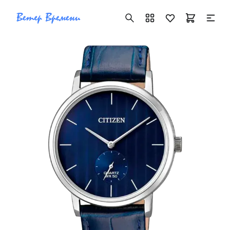
+7 ( 705 ) 181-42-50
info@vetervremeni.kz
Авторизация
Каталог
Мужские часы
Женские часы