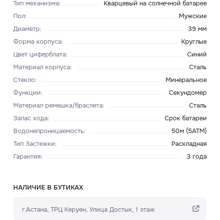
Тип механизма
:
Кварцевый на солнечной батарее
Пол
:
Мужские
Диаметр
:
39 мм
Форма корпуса
:
Круглые
Цвет циферблата
:
Синий
Материал корпуса
:
Сталь
Стекло
:
Минеральное
Функции
:
Секундомер
Материал ремешка/браслета
:
Сталь
Запас хода
:
Срок батареи
Водонепроницаемость
:
50м (5ATM)
Тип Застежки
:
Раскладная
Гарантия
:
3 года
НАЛИЧИЕ В БУТИКАХ
г.Астана, ТРЦ Керуен​, Улица Достык, 1 этаж