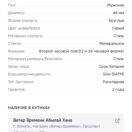
Пол
:
Мужские
Диаметр
:
46 мм
Форма корпуса
:
Круглые
Цвет циферблата
:
Серый
Материал корпуса
:
Сталь
Стекло
:
Минеральное
Функции
:
Второй часовой пояс|12 и 24 часовой формат
Материал ремешка/браслета
:
Сталь
Запас хода
:
Срок батареи
Водонепроницаемость
:
50м (5ATM)
Тип Застежки
:
Раскладная
Гарантия
:
2 года
НАЛИЧИЕ В БУТИКАХ
Ветер Времени Абылай Хана
г. Алматы, ​магазин «Ветер Времени»​, Проспект