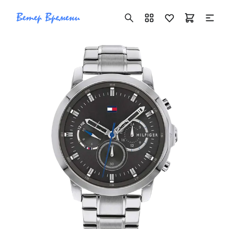
+7 ( 705 ) 181-42-50
info@vetervremeni.kz
Авторизация
Каталог
Мужские часы
Женские часы