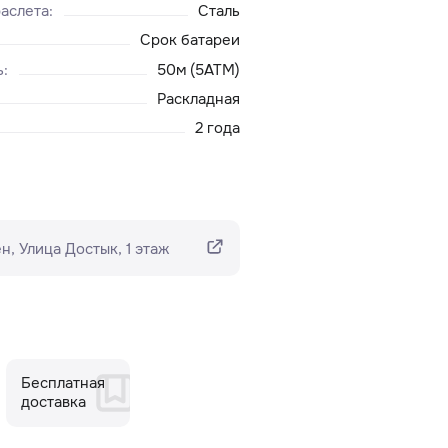
аслета
:
Сталь
Срок батареи
ь
:
50м (5ATM)
Раскладная
2 года
н​, Улица Достык, 1 этаж
Бесплатная
доставка