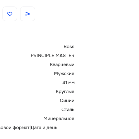
Скидки
Аксессуары
Boss
Главная
PRINCIPLE MASTER
Кварцевый
О нас
Мужские
41 мм
Доставка и оплата
Круглые
Синий
Блог
Сталь
Сервисный центр
Минеральное
асовой формат|Дата и день