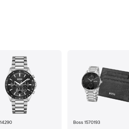
514290
Boss 1570193