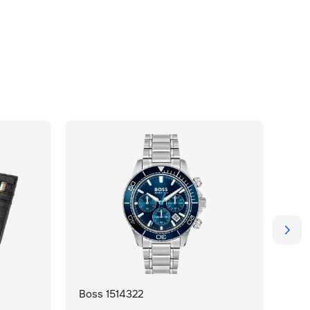
Boss 1514322
Bos