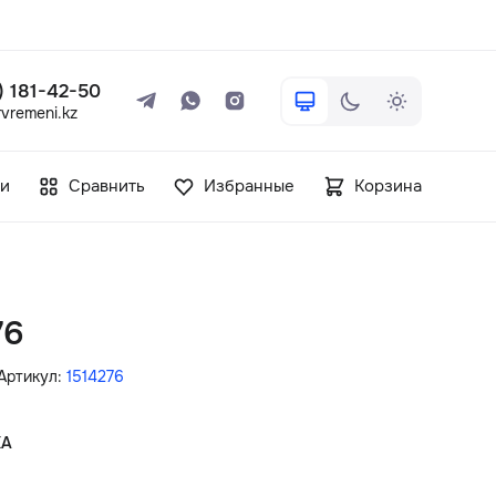
 ) 181-42-50
vremeni.kz
+7 ( 705 ) 181-42-50
и
Сравнить
Избранные
Корзина
info@vetervremeni.kz
Авторизация
76
Каталог
Артикул:
1514276
Мужские часы
КА
Женские часы