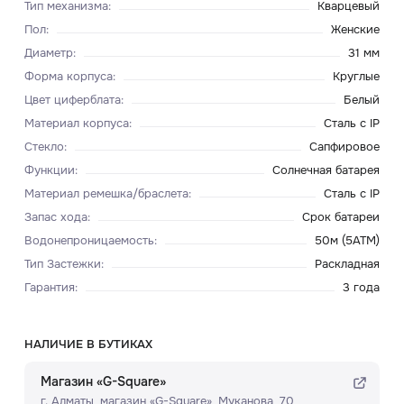
Тип механизма
:
Кварцевый
Пол
:
Женские
Диаметр
:
31 мм
Форма корпуса
:
Круглые
Цвет циферблата
:
Белый
Материал корпуса
:
Сталь c IP
Стекло
:
Сапфировое
Функции
:
Солнечная батарея
Материал ремешка/браслета
:
Сталь c IP
Запас хода
:
Срок батареи
Водонепроницаемость
:
50м (5ATM)
Тип Застежки
:
Раскладная
Гарантия
:
3 года
НАЛИЧИЕ В БУТИКАХ
Магазин «G-Square»
г. Алматы, ​магазин «G-Square»​, Муканова, 70