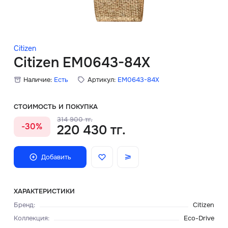
Скидки
Аксессуары
Citizen
Citizen EM0643-84X
Наличие:
Есть
Артикул:
EM0643-84X
Главная
О нас
СТОИМОСТЬ И ПОКУПКА
314 900 тг.
-30%
220 430 тг.
Доставка и оплата
Блог
Добавить
Сервисный центр
ХАРАКТЕРИСТИКИ
Бренд
:
Citizen
Коллекция
:
Eco-Drive