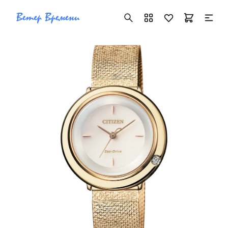
+7 ( 705 ) 181-42-50
info@vetervremeni.kz
Авторизация
Каталог
Мужские часы
Женские часы