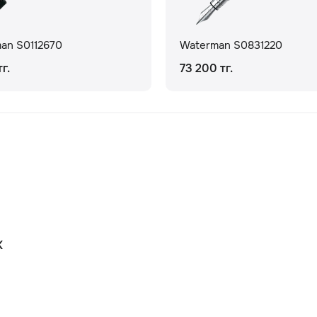
an S0112670
Waterman S0831220
г.
73 200 тг.
К