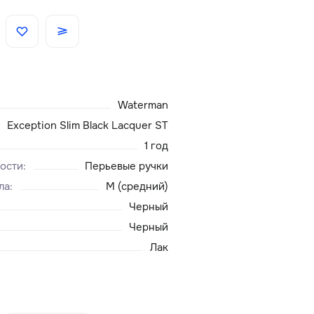
Скидки
Аксессуары
Waterman
Главная
Exception Slim Black Lacquer ST
1 год
О нас
ости
:
Перьевые ручки
ла
:
M (средний)
Доставка и оплата
Черный
Черный
Блог
Лак
Сервисный центр