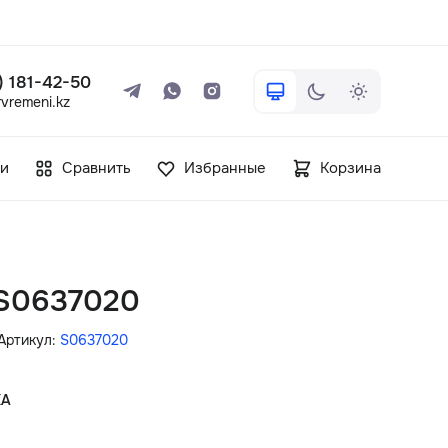
 ) 181-42-50
vremeni.kz
+7 ( 705 ) 181-42-50
и
Сравнить
Избранные
Корзина
info@vetervremeni.kz
Авторизация
S0637020
Каталог
Артикул:
S0637020
Мужские часы
КА
Женские часы