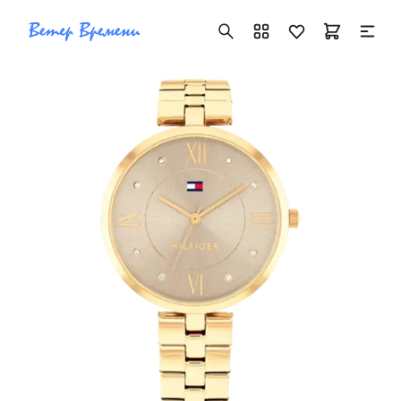
+7 ( 705 ) 181-42-50
info@vetervremeni.kz
Авторизация
Каталог
Мужские часы
Женские часы