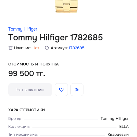
Скидки
Аксессуары
Tommy Hilfiger
Tommy Hilfiger 1782685
Наличие:
Нет
Артикул:
1782685
Главная
О нас
СТОИМОСТЬ И ПОКУПКА
99 500 тг.
Доставка и оплата
Нет в наличии
Блог
Сервисный центр
ХАРАКТЕРИСТИКИ
Бренд
:
Tommy Hilfiger
Коллекция
:
ELLA
Тип механизма
:
Кварцевый