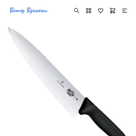
+7 ( 705 ) 181-42-50
info@vetervremeni.kz
Авторизация
Каталог
Мужские часы
Женские часы