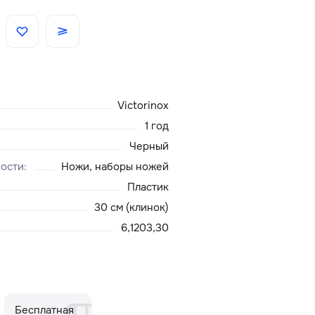
Скидки
Аксессуары
Victorinox
Главная
1 год
Черный
О нас
ности
:
Ножи, наборы ножей
Пластик
Доставка и оплата
30 см (клинок)
6,1203,30
Блог
Сервисный центр
Бесплатная