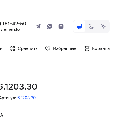
 ) 181-42-50
vremeni.kz
+7 ( 705 ) 181-42-50
и
Сравнить
Избранные
Корзина
info@vetervremeni.kz
Авторизация
6.1203.30
Каталог
Артикул:
6.1203.30
Мужские часы
КА
Женские часы