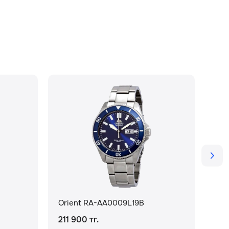
Orient RA-AA0009L19B
Ori
211 900 тг.
173