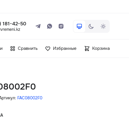
 ) 181-42-50
vremeni.kz
+7 ( 705 ) 181-42-50
и
Сравнить
Избранные
Корзина
info@vetervremeni.kz
Авторизация
C08002F0
Каталог
Артикул:
FAC08002F0
Мужские часы
КА
Женские часы