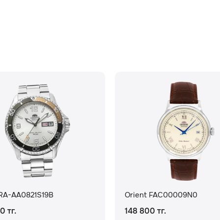
 RA-AA0821S19B
Orient FAC00009N0
0 тг.
148 800 тг.