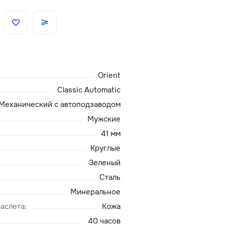
Скидки
Аксессуары
Orient
Главная
Classic Automatic
Механический с автоподзаводом
О нас
Мужские
41 мм
Доставка и оплата
Круглые
Зеленый
Блог
Сталь
Сервисный центр
Минеральное
аслета
:
Кожа
40 часов