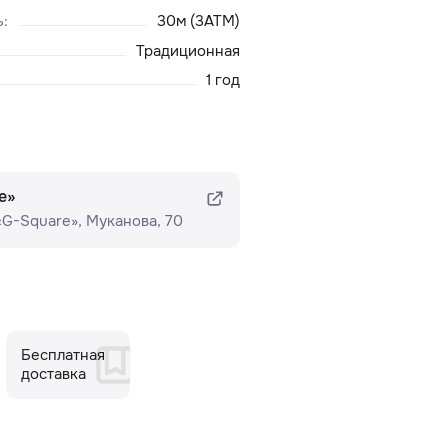
ь
:
30м (3ATM)
Традиционная
1 год
e»
 «G-Square»​, Муканова, 70
Бесплатная
доставка