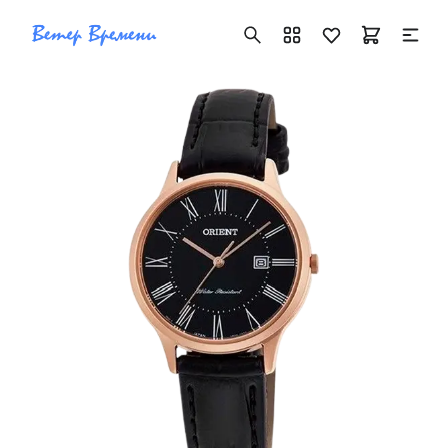
+7 ( 705 ) 181-42-50
info@vetervremeni.kz
Авторизация
Каталог
Мужские часы
Женские часы