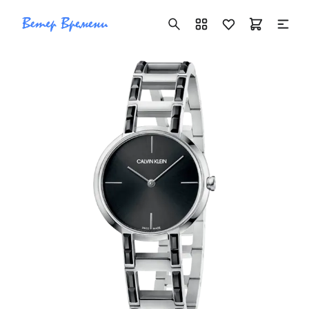
+7 ( 705 ) 181-42-50
info@vetervremeni.kz
Авторизация
Каталог
Мужские часы
Женские часы