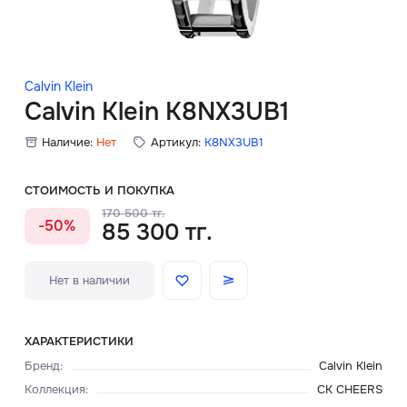
Скидки
Аксессуары
Calvin Klein
Calvin Klein K8NX3UB1
Наличие:
Нет
Артикул:
K8NX3UB1
Главная
О нас
СТОИМОСТЬ И ПОКУПКА
170 500 тг.
-50%
85 300 тг.
Доставка и оплата
Блог
Нет в наличии
Сервисный центр
ХАРАКТЕРИСТИКИ
Бренд
:
Calvin Klein
Коллекция
:
CK CHEERS