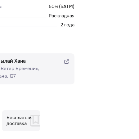
ь
:
50м (5ATM)
Раскладная
2 года
былай Хана
 «Ветер Времени»​,
на, 127
Бесплатная
доставка