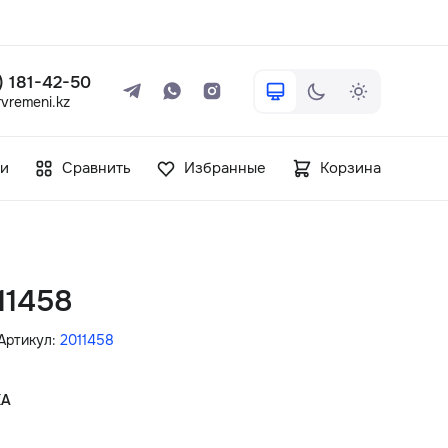
 ) 181-42-50
vremeni.kz
+7 ( 705 ) 181-42-50
и
Сравнить
Избранные
Корзина
info@vetervremeni.kz
Авторизация
11458
Каталог
Артикул:
2011458
Мужские часы
КА
Женские часы