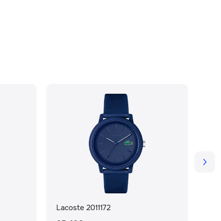
Lacoste 2011172
Lac