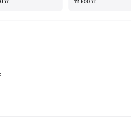
0 тг.
111 600 тг.
К