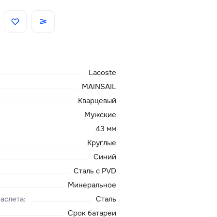
Скидки
Аксессуары
Lacoste
Главная
MAINSAIL
Кварцевый
О нас
Мужские
43 мм
Доставка и оплата
Круглые
Синий
Блог
Сталь с PVD
Сервисный центр
Минеральное
аслета
:
Сталь
Срок батареи