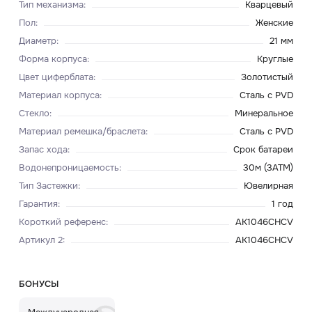
Тип механизма
:
Кварцевый
Пол
:
Женские
Диаметр
:
21 мм
Форма корпуса
:
Круглые
Цвет циферблата
:
Золотистый
Материал корпуса
:
Сталь с PVD
Стекло
:
Минеральное
Материал ремешка/браслета
:
Сталь с PVD
Запас хода
:
Срок батареи
Водонепроницаемость
:
30м (3ATM)
Тип Застежки
:
Ювелирная
Гарантия
:
1 год
Короткий референс
:
AK1046CHCV
Артикул 2
:
AK1046CHCV
БОНУСЫ