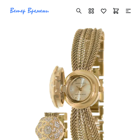
+7 ( 705 ) 181-42-50
info@vetervremeni.kz
Авторизация
Каталог
Мужские часы
Женские часы