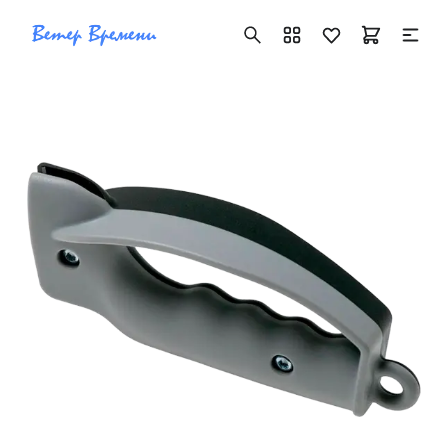
+7 ( 705 ) 181-42-50
info@vetervremeni.kz
Авторизация
Каталог
Мужские часы
Женские часы