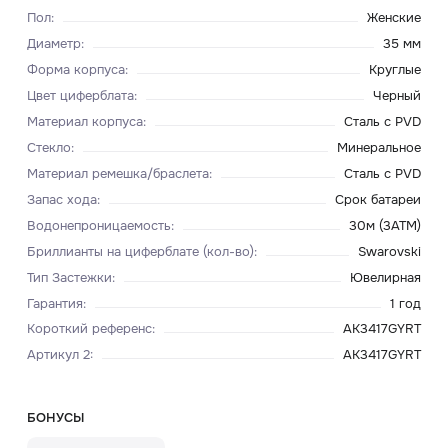
Пол
:
Женские
Диаметр
:
35 мм
Форма корпуса
:
Круглые
Цвет циферблата
:
Черный
Материал корпуса
:
Сталь с PVD
Стекло
:
Минеральное
Материал ремешка/браслета
:
Сталь с PVD
Запас хода
:
Срок батареи
Водонепроницаемость
:
30м (3ATM)
Бриллианты на циферблате (кол-во)
:
Swarovski
Тип Застежки
:
Ювелирная
Гарантия
:
1 год
Короткий референс
:
AK3417GYRT
Артикул 2
:
AK3417GYRT
БОНУСЫ