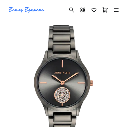
+7 ( 705 ) 181-42-50
info@vetervremeni.kz
Авторизация
Каталог
Мужские часы
Женские часы