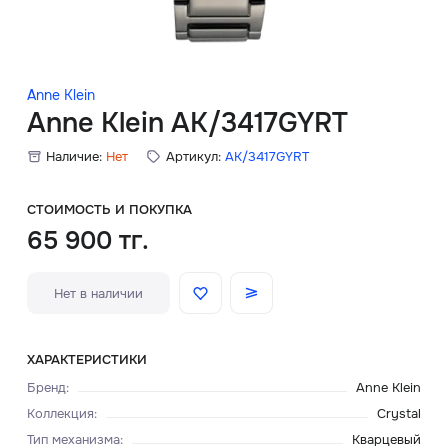
Скидки
Аксессуары
Anne Klein
Anne Klein AK/3417GYRT
Наличие:
Нет
Артикул:
AK/3417GYRT
Главная
О нас
СТОИМОСТЬ И ПОКУПКА
65 900 тг.
Доставка и оплата
Нет в наличии
Блог
Сервисный центр
ХАРАКТЕРИСТИКИ
Бренд
:
Anne Klein
Коллекция
:
Crystal
Тип механизма
:
Кварцевый