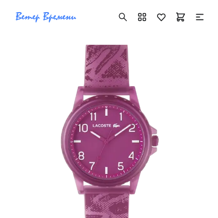
+7 ( 705 ) 181-42-50
info@vetervremeni.kz
Авторизация
Каталог
Мужские часы
Женские часы