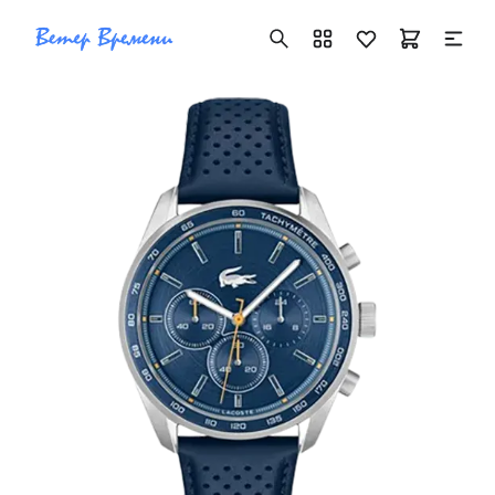
+7 ( 705 ) 181-42-50
info@vetervremeni.kz
Авторизация
Каталог
Мужские часы
Женские часы