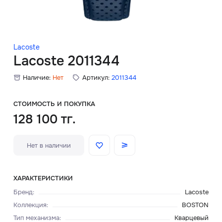
Скидки
Аксессуары
Lacoste
Lacoste 2011344
Наличие:
Нет
Артикул:
2011344
Главная
О нас
СТОИМОСТЬ И ПОКУПКА
128 100 тг.
Доставка и оплата
Нет в наличии
Блог
Сервисный центр
ХАРАКТЕРИСТИКИ
Бренд
:
Lacoste
Коллекция
:
BOSTON
Тип механизма
:
Кварцевый