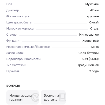
Пол
:
Мужские
Диаметр
:
42 мм
Форма корпуса
:
Круглые
Цвет циферблата
:
Синий
Материал корпуса
:
Сталь
Стекло
:
Минеральное
Функции
:
Хронограф
Материал ремешка/браслета
:
Кожа
Запас хода
:
Срок батареи
Водонепроницаемость
:
50м (5ATM)
Тип Застежки
:
Традиционная
Гарантия
:
2 года
БОНУСЫ
Международная
Бесплатная
гарантия
доставка