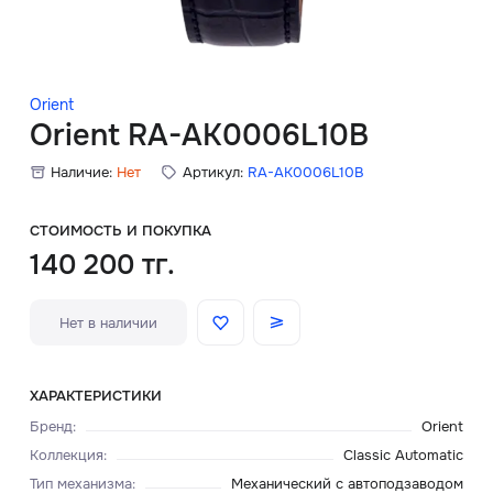
Скидки
Аксессуары
Orient
Orient RA-AK0006L10B
Наличие:
Нет
Артикул:
RA-AK0006L10B
Главная
О нас
СТОИМОСТЬ И ПОКУПКА
140 200 тг.
Доставка и оплата
Нет в наличии
Блог
Сервисный центр
ХАРАКТЕРИСТИКИ
Бренд
:
Orient
Коллекция
:
Classic Automatic
Тип механизма
:
Механический с автоподзаводом