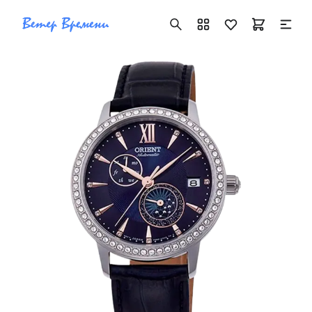
+7 ( 705 ) 181-42-50
info@vetervremeni.kz
Авторизация
Каталог
Мужские часы
Женские часы