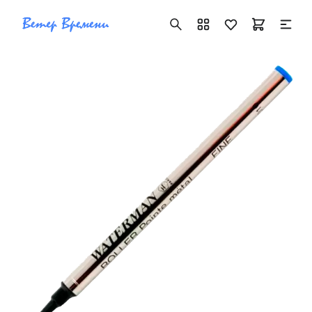
+7 ( 705 ) 181-42-50
info@vetervremeni.kz
Авторизация
Каталог
Мужские часы
Женские часы