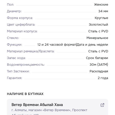
Пол
:
Женские
Диаметр
:
34 мм
Форма корпуса
:
Круглые
Цвет циферблата
:
Золотистый
Материал корпуса
:
Сталь с PVD
Стекло
:
Минеральное
Функции
:
12 и 24 часовой формат|Дата и день недели
Материал ремешка/браслета
:
Сталь с PVD
Запас хода
:
Срок батареи
Водонепроницаемость
:
30м (3ATM)
Тип Застежки
:
Раскладная
Гарантия
:
2 года
НАЛИЧИЕ В БУТИКАХ
Ветер Времени Абылай Хана
г. Алматы, ​магазин «Ветер Времени»​, Проспект