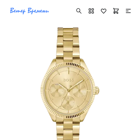
+7 ( 705 ) 181-42-50
info@vetervremeni.kz
Авторизация
Каталог
Мужские часы
Женские часы