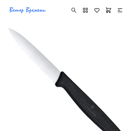
+7 ( 705 ) 181-42-50
info@vetervremeni.kz
Авторизация
Каталог
Мужские часы
Женские часы