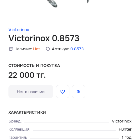
Скидки
Аксессуары
Victorinox
Victorinox 0.8573
Наличие:
Нет
Артикул:
0.8573
Главная
О нас
СТОИМОСТЬ И ПОКУПКА
22 000 тг.
Доставка и оплата
Нет в наличии
Блог
Сервисный центр
ХАРАКТЕРИСТИКИ
Бренд
:
Victorinox
Коллекция
:
Hunter
Гарантия
:
1 год