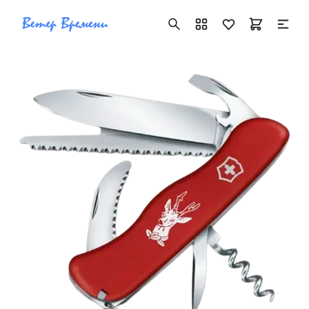
+7 ( 705 ) 181-42-50
info@vetervremeni.kz
Авторизация
Каталог
Мужские часы
Женские часы