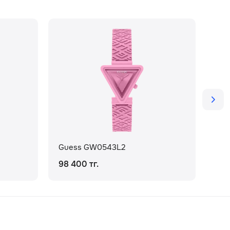
Guess GW0543L2
Gu
98 400 тг.
189