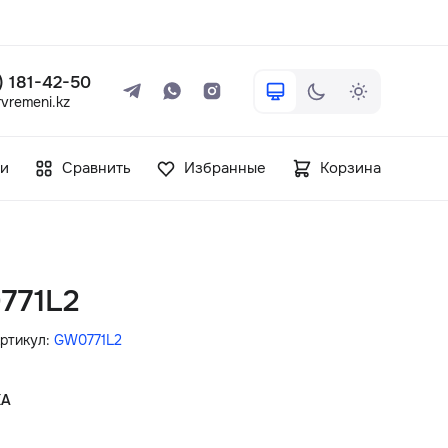
 ) 181-42-50
vremeni.kz
+7 ( 705 ) 181-42-50
и
Сравнить
Избранные
Корзина
info@vetervremeni.kz
Авторизация
771L2
Каталог
ртикул:
GW0771L2
Мужские часы
КА
Женские часы