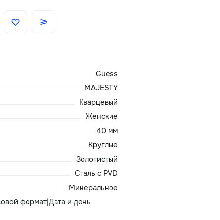
Скидки
Аксессуары
Guess
Главная
MAJESTY
Кварцевый
О нас
Женские
40 мм
Доставка и оплата
Круглые
Золотистый
Блог
Сталь с PVD
Сервисный центр
Минеральное
асовой формат|Дата и день