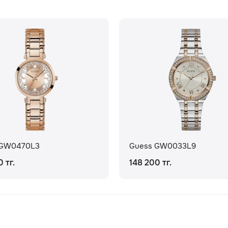
 GW0470L3
Guess GW0033L9
 тг.
148 200 тг.