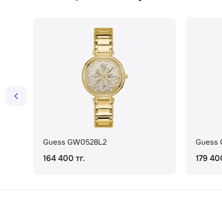
Guess GW0528L2
Guess
164 400 тг.
179 400