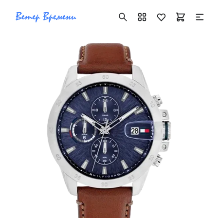
+7 ( 705 ) 181-42-50
info@vetervremeni.kz
Авторизация
Каталог
Мужские часы
Женские часы