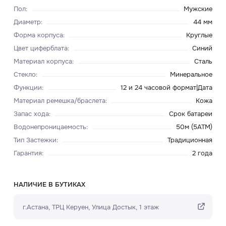
Пол
:
Мужские
Диаметр
:
44 мм
Форма корпуса
:
Круглые
Цвет циферблата
:
Синий
Материал корпуса
:
Сталь
Стекло
:
Минеральное
Функции
:
12 и 24 часовой формат|Дата
Материал ремешка/браслета
:
Кожа
Запас хода
:
Срок батареи
Водонепроницаемость
:
50м (5ATM)
Тип Застежки
:
Традиционная
Гарантия
:
2 года
НАЛИЧИЕ В БУТИКАХ
г.Астана, ТРЦ Керуен​, Улица Достык, 1 этаж