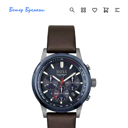
+7 ( 705 ) 181-42-50
info@vetervremeni.kz
Авторизация
Каталог
Мужские часы
Женские часы