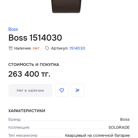
Скидки
Аксессуары
Boss
Boss 1514030
Наличие:
Нет
Артикул:
1514030
Главная
О нас
СТОИМОСТЬ И ПОКУПКА
263 400 тг.
Доставка и оплата
Нет в наличии
Блог
Сервисный центр
ХАРАКТЕРИСТИКИ
Бренд
:
Boss
Коллекция
:
SOLGRADE
Тип механизма
:
Кварцевый на солнечной батарее