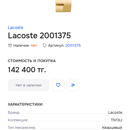
Скидки
Аксессуары
Lacoste
Lacoste 2001375
Наличие:
Нет
Артикул:
2001375
Главная
О нас
СТОИМОСТЬ И ПОКУПКА
142 400 тг.
Доставка и оплата
Нет в наличии
Блог
Сервисный центр
ХАРАКТЕРИСТИКИ
Бренд
:
Lacoste
Коллекция
:
TIVOLI
Тип механизма
:
Кварцевый