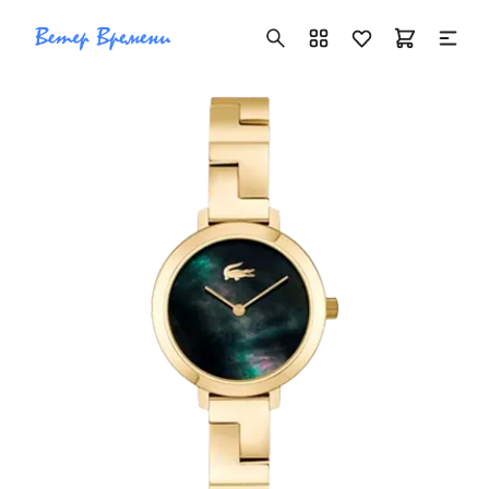
+7 ( 705 ) 181-42-50
info@vetervremeni.kz
Авторизация
Каталог
Мужские часы
Женские часы