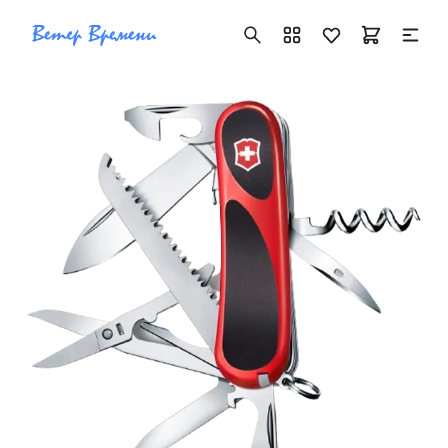
+7 ( 705 ) 181-42-50
info@vetervremeni.kz
Авторизация
Каталог
Мужские часы
Женские часы