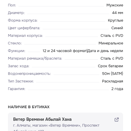
Пол
:
Мужские
Диаметр
:
44 мм
Форма корпуса
:
Круглые
Цвет циферблата
:
Синий
Материал корпуса
:
Сталь с PVD
Стекло
:
Минеральное
Функции
:
12 и 24 часовой формат|Дата и день недели
Материал ремешка/браслета
:
Сталь с PVD
Запас хода
:
Срок батареи
Водонепроницаемость
:
50м (5ATM)
Тип Застежки
:
Раскладная
Гарантия
:
2 года
НАЛИЧИЕ В БУТИКАХ
Ветер Времени Абылай Хана
г. Алматы, ​магазин «Ветер Времени»​, Проспект