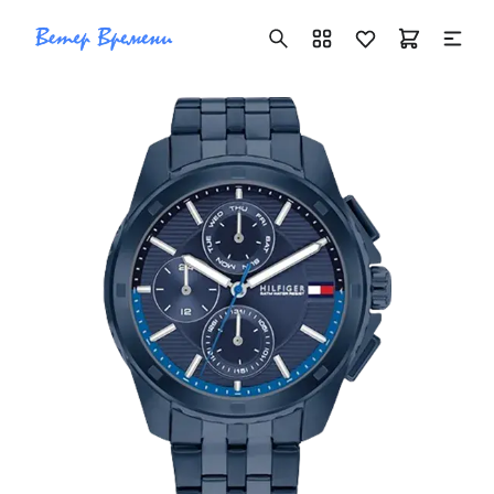
+7 ( 705 ) 181-42-50
info@vetervremeni.kz
Авторизация
Каталог
Мужские часы
Женские часы