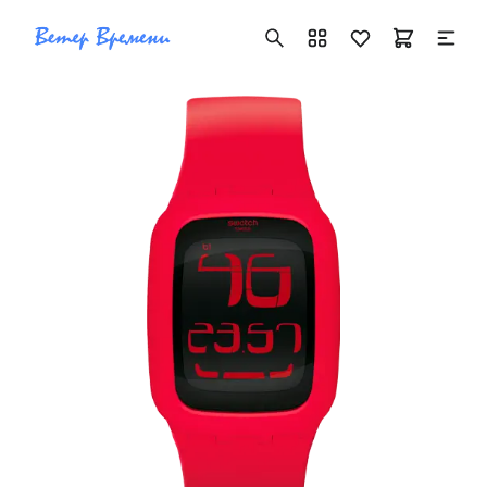
+7 ( 705 ) 181-42-50
info@vetervremeni.kz
Авторизация
Каталог
Мужские часы
Женские часы