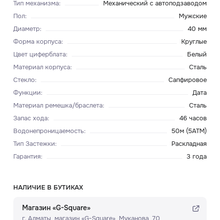
Тип механизма
:
Механический с автоподзаводом
Пол
:
Мужские
Диаметр
:
40 мм
Форма корпуса
:
Круглые
Цвет циферблата
:
Белый
Материал корпуса
:
Сталь
Стекло
:
Сапфировое
Функции
:
Дата
Материал ремешка/браслета
:
Сталь
Запас хода
:
46 часов
Водонепроницаемость
:
50м (5ATM)
Тип Застежки
:
Раскладная
Гарантия
:
3 года
НАЛИЧИЕ В БУТИКАХ
Магазин «G-Square»
г. Алматы, ​магазин «G-Square»​, Муканова, 70