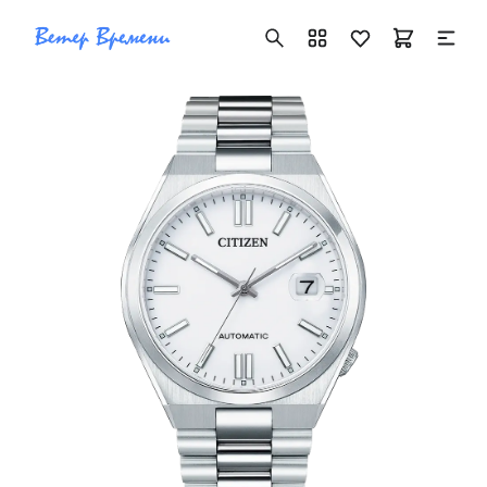
+7 ( 705 ) 181-42-50
info@vetervremeni.kz
Авторизация
Каталог
Мужские часы
Женские часы