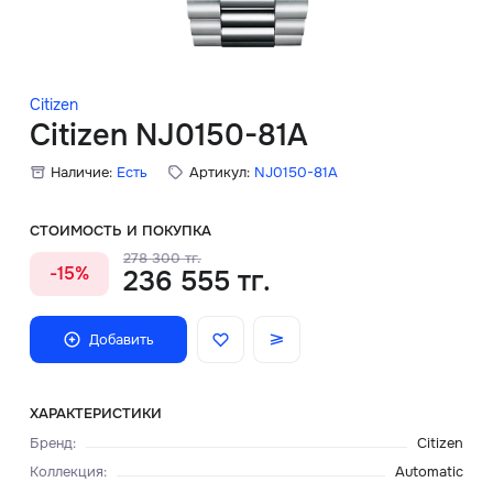
Скидки
Аксессуары
Citizen
Citizen NJ0150-81A
Наличие:
Есть
Артикул:
NJ0150-81A
Главная
О нас
СТОИМОСТЬ И ПОКУПКА
278 300 тг.
-15%
236 555 тг.
Доставка и оплата
Блог
Добавить
Сервисный центр
ХАРАКТЕРИСТИКИ
Бренд
:
Citizen
Коллекция
:
Automatic