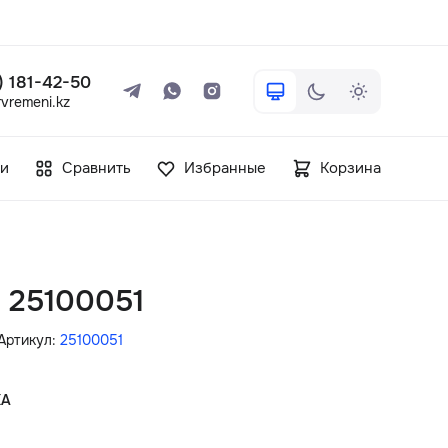
 ) 181-42-50
vremeni.kz
+7 ( 705 ) 181-42-50
и
Сравнить
Избранные
Корзина
info@vetervremeni.kz
Авторизация
n 25100051
Каталог
Артикул:
25100051
Мужские часы
КА
Женские часы