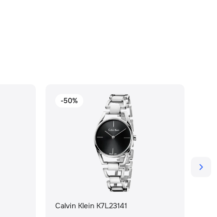
-50%
Calvin Klein K7L23141
Cal