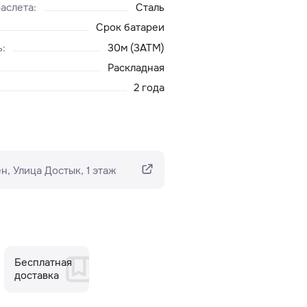
аслета
:
Сталь
Срок батареи
ь
:
30м (3ATM)
Раскладная
2 года
н​, Улица Достык, 1 этаж
Бесплатная
доставка