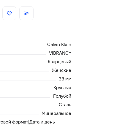
Скидки
Аксессуары
Calvin Klein
Главная
VIBRANCY
Кварцевый
О нас
Женские
38 мм
Доставка и оплата
Круглые
Голубой
Блог
Сталь
Сервисный центр
Минеральное
асовой формат|Дата и день