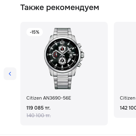
Также рекомендуем
-15%
Citizen AN3690-56E
Citize
119 085 тг.
142 100
140 100 тг.