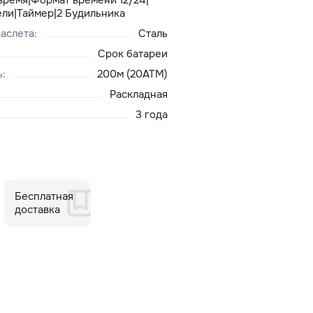
ли|Таймер|2 Будильника
аслета
:
Сталь
Срок батареи
ь
:
200м (20ATM)
Раскладная
3 года
Бесплатная
доставка