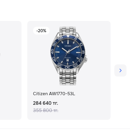
-20%
-
Citizen AW1770-53L
Cit
284 640 тг.
105
355 800 тг.
124