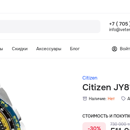
+7 ( 705
info@veter
сы
Скидки
Аксессуары
Блог
Войт
Citizen
Citizen JY
Наличие:
Нет
А
СТОИМОСТЬ И ПОКУП
730 000 т
-30%