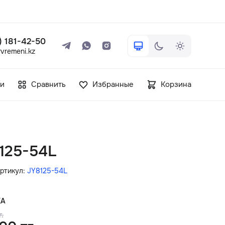
 ) 181-42-50
vremeni.kz
+7 ( 705 ) 181-42-50
и
Сравнить
Избранные
Корзина
info@vetervremeni.kz
Авторизация
8125-54L
Каталог
ртикул:
JY8125-54L
Мужские часы
КА
г.
Женские часы