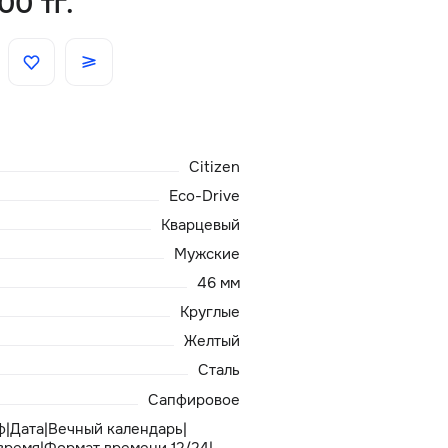
00 тг.
Скидки
Аксессуары
Citizen
Главная
Eco-Drive
О нас
Кварцевый
Мужские
Доставка и оплата
46 мм
Круглые
Блог
Желтый
Сталь
Сервисный центр
Сапфировое
|Дата|Вечный календарь|
ремя|Формат времени 12/24|