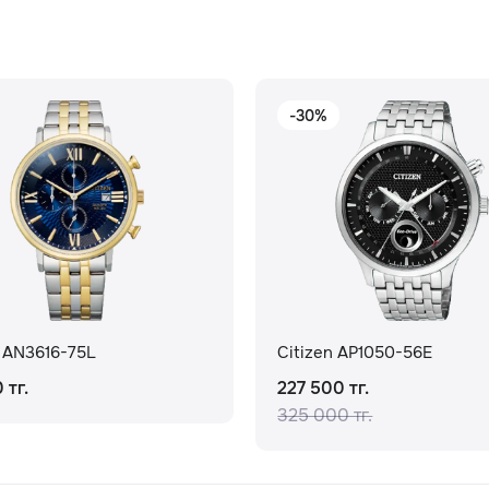
-30%
n AN3616-75L
Citizen AP1050-56E
 тг.
227 500 тг.
325 000 тг.