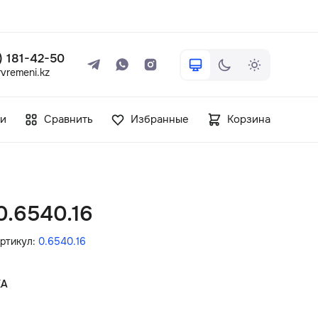
 ) 181-42-50
vremeni.kz
+7 ( 705 ) 181-42-50
и
Сравнить
Избранные
Корзина
info@vetervremeni.kz
Авторизация
0.6540.16
Каталог
ртикул:
0.6540.16
Мужские часы
КА
Женские часы