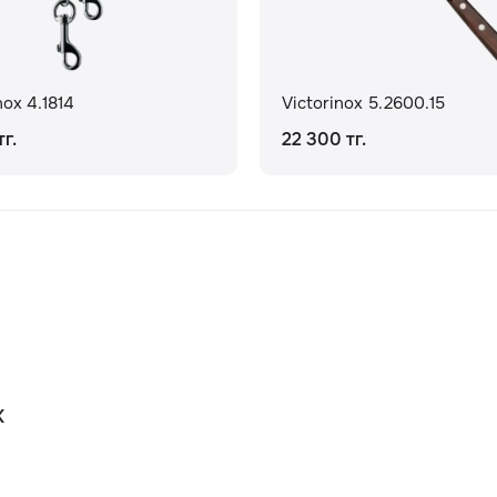
nox 4.1814
Victorinox 5.2600.15
г.
22 300 тг.
К