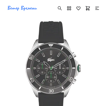
+7 ( 705 ) 181-42-50
info@vetervremeni.kz
Авторизация
Каталог
Мужские часы
Женские часы