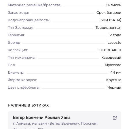
Материал ремешка/браслета
:
Силикон
Запас хода
:
Срок батареи
Водонепроницаемость
:
50м (5ATM)
Тип Застежки
:
Традиционная
Гарантия
:
2 года
Бренд
:
Lacoste
Коллекция
:
TIEBREAKER
Тип механизма
:
Кварцевый
Пол
:
Мужские
Диаметр
:
44 мм
Форма корпуса
:
Круглые
Цвет циферблата
:
Черный
НАЛИЧИЕ В БУТИКАХ
Ветер Времени Абылай Хана
г. Алматы, ​магазин «Ветер Времени»​, Проспект