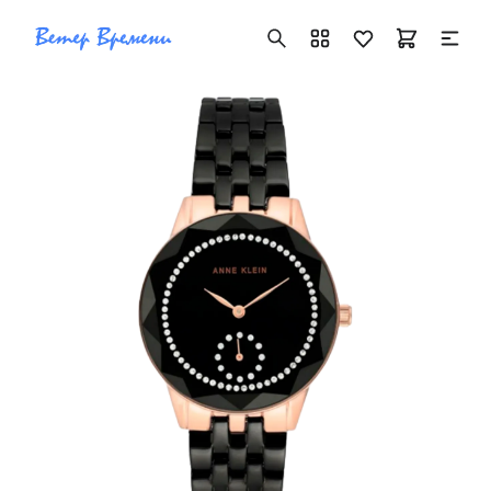
+7 ( 705 ) 181-42-50
info@vetervremeni.kz
Авторизация
Каталог
Мужские часы
Женские часы