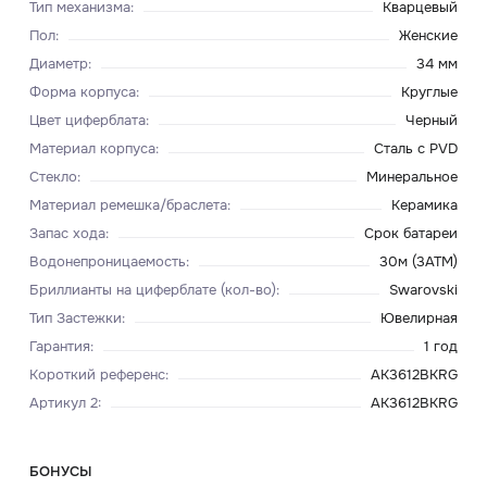
Тип механизма
:
Кварцевый
Пол
:
Женские
Диаметр
:
34 мм
Форма корпуса
:
Круглые
Цвет циферблата
:
Черный
Материал корпуса
:
Сталь с PVD
Стекло
:
Минеральное
Материал ремешка/браслета
:
Керамика
Запас хода
:
Срок батареи
Водонепроницаемость
:
30м (3ATM)
Бриллианты на циферблате (кол-во)
:
Swarovski
Тип Застежки
:
Ювелирная
Гарантия
:
1 год
Короткий референс
:
AK3612BKRG
Артикул 2
:
AK3612BKRG
БОНУСЫ