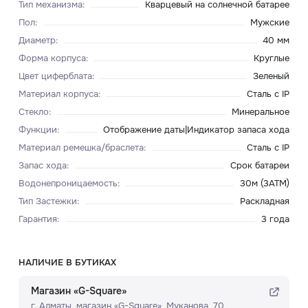
Тип механизма
:
Кварцевый на солнечной батарее
Пол
:
Мужские
Диаметр
:
40 мм
Форма корпуса
:
Круглые
Цвет циферблата
:
Зеленый
Материал корпуса
:
Сталь c IP
Стекло
:
Минеральное
Функции
:
Отображение даты|Индикатор запаса хода
Материал ремешка/браслета
:
Сталь c IP
Запас хода
:
Срок батареи
Водонепроницаемость
:
30м (3ATM)
Тип Застежки
:
Раскладная
Гарантия
:
3 года
НАЛИЧИЕ В БУТИКАХ
Магазин «G-Square»
г. Алматы, ​магазин «G-Square»​, Муканова, 70