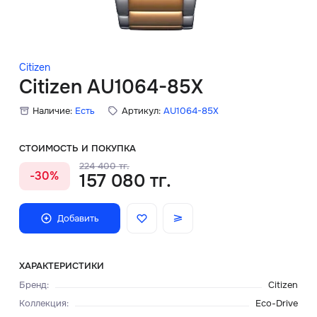
Скидки
Аксессуары
Citizen
Citizen AU1064-85X
Наличие:
Есть
Артикул:
AU1064-85X
Главная
О нас
СТОИМОСТЬ И ПОКУПКА
224 400 тг.
-30%
157 080 тг.
Доставка и оплата
Блог
Добавить
Сервисный центр
ХАРАКТЕРИСТИКИ
Бренд
:
Citizen
Коллекция
:
Eco-Drive