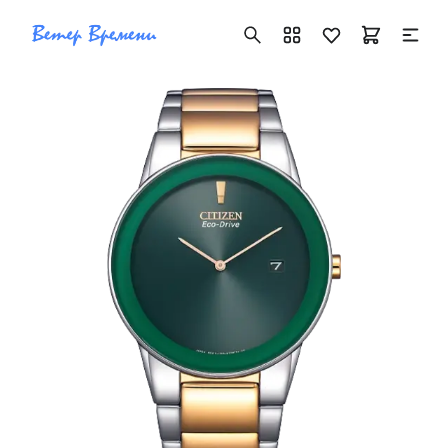
+7 ( 705 ) 181-42-50
info@vetervremeni.kz
Авторизация
Каталог
Мужские часы
Женские часы