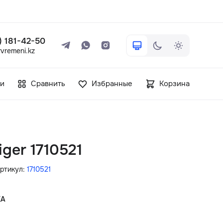
 ) 181-42-50
vremeni.kz
+7 ( 705 ) 181-42-50
и
Сравнить
Избранные
Корзина
info@vetervremeni.kz
Авторизация
iger 1710521
Каталог
ртикул:
1710521
Мужские часы
КА
Женские часы