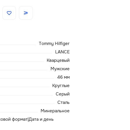
Скидки
Аксессуары
Tommy Hilfiger
Главная
LANCE
Кварцевый
О нас
Мужские
46 мм
Доставка и оплата
Круглые
Серый
Блог
Сталь
Сервисный центр
Минеральное
асовой формат|Дата и день