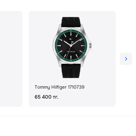
Tommy Hilfiger 1710739
Tom
65 400 тг.
131