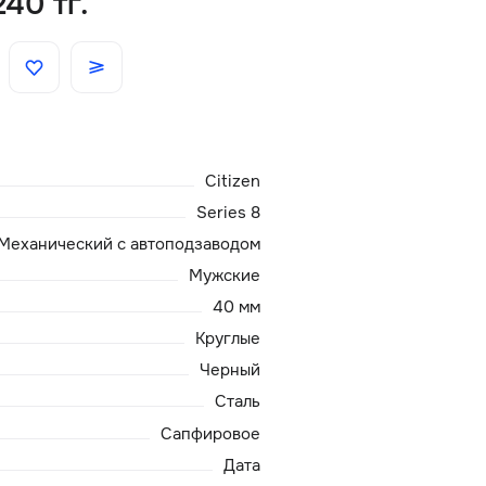
240 тг.
Скидки
Аксессуары
Citizen
Главная
Series 8
О нас
Механический с автоподзаводом
Мужские
Доставка и оплата
40 мм
Круглые
Блог
Черный
Сталь
Сервисный центр
Сапфировое
Дата