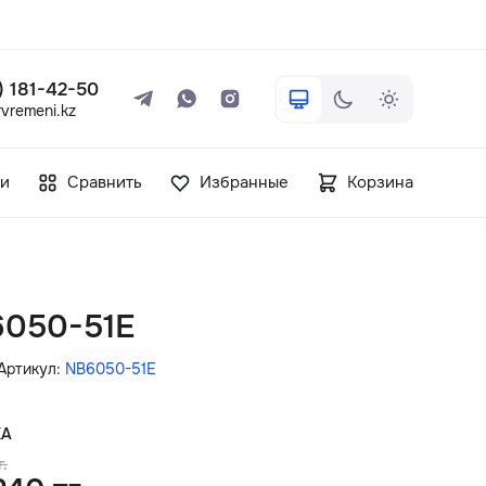
 ) 181-42-50
vremeni.kz
+7 ( 705 ) 181-42-50
и
Сравнить
Избранные
Корзина
info@vetervremeni.kz
Авторизация
6050-51E
Каталог
Артикул:
NB6050-51E
Мужские часы
КА
г.
Женские часы