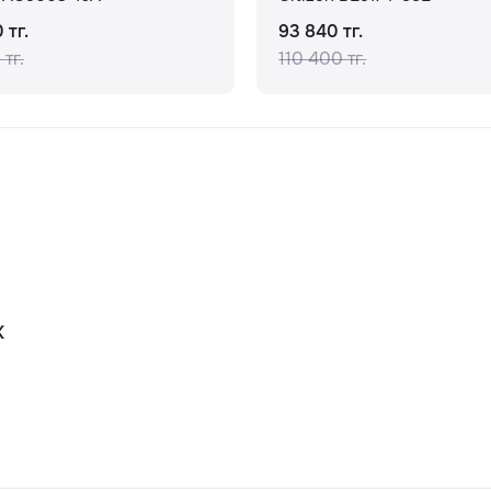
 тг.
93 840 тг.
 тг.
110 400 тг.
К