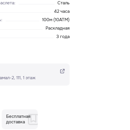
аслета
:
Сталь
42 часа
ь
:
100м (10ATM)
Раскладная
3 года
ал-2, 111, ​1 этаж
Бесплатная
доставка