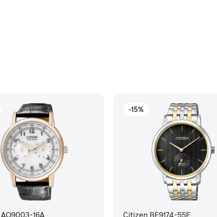
-15%
n AO9003-16A
Citizen BE9174-55E