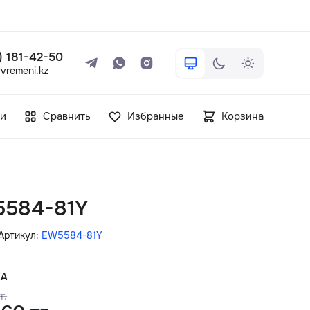
 ) 181-42-50
vremeni.kz
+7 ( 705 ) 181-42-50
и
Сравнить
Избранные
Корзина
info@vetervremeni.kz
Авторизация
5584-81Y
Каталог
Артикул:
EW5584-81Y
Мужские часы
КА
г.
Женские часы