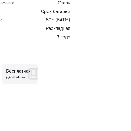
аслета
:
Сталь
Срок батареи
ь
:
50м (5ATM)
Раскладная
3 года
Бесплатная
доставка