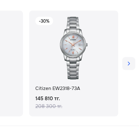
-30%
-
Citizen EW2318-73A
Cit
145 810 тг.
172
208 300 тг.
246