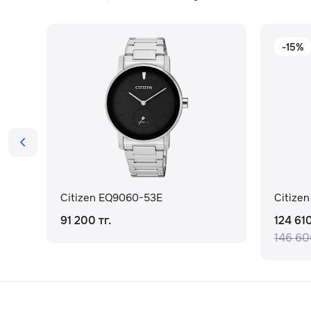
-15%
Citizen EQ9060-53E
Citizen
91 200 тг.
124 610
146 600