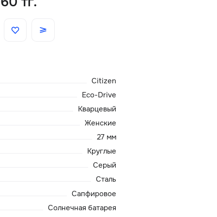
60 тг.
Скидки
Аксессуары
Citizen
Главная
Eco-Drive
О нас
Кварцевый
Женские
Доставка и оплата
27 мм
Круглые
Блог
Серый
Сталь
Сервисный центр
Сапфировое
Солнечная батарея