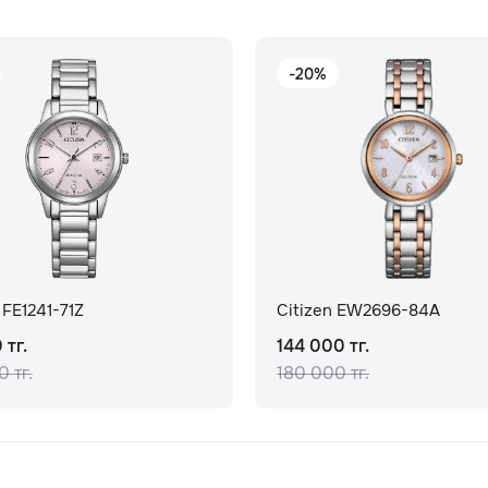
-20%
 FE1241-71Z
Citizen EW2696-84A
 тг.
144 000 тг.
 тг.
180 000 тг.