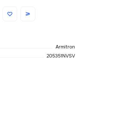
Скидки
Аксессуары
Armitron
Главная
205351NVSV
О нас
Доставка и оплата
Блог
Сервисный центр