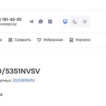
 ) 181-42-50
vremeni.kz
+7 ( 705 ) 181-42-50
и
Сравнить
Избранные
Корзина
info@vetervremeni.kz
Авторизация
20/5351NVSV
Каталог
ртикул:
20/5351NVSV
Мужские часы
КА
Женские часы