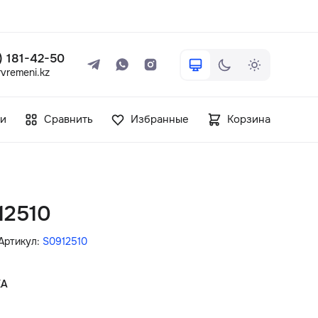
 ) 181-42-50
vremeni.kz
+7 ( 705 ) 181-42-50
и
Сравнить
Избранные
Корзина
info@vetervremeni.kz
Авторизация
12510
Каталог
Артикул:
S0912510
Мужские часы
КА
Женские часы