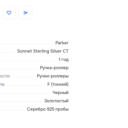
Скидки
Аксессуары
Parker
Главная
Sonnet Sterling Silver CT
1 год
О нас
Ручка-роллер
ости
:
Ручки-роллеры
Доставка и оплата
ла
:
F (тонкий)
Черный
Блог
Золотистый
Сервисный центр
Серебро 925 пробы