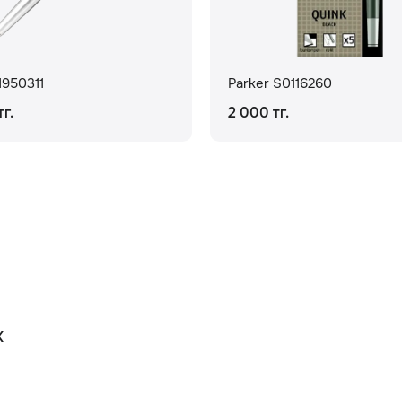
1950311
Parker S0116260
г.
2 000 тг.
К