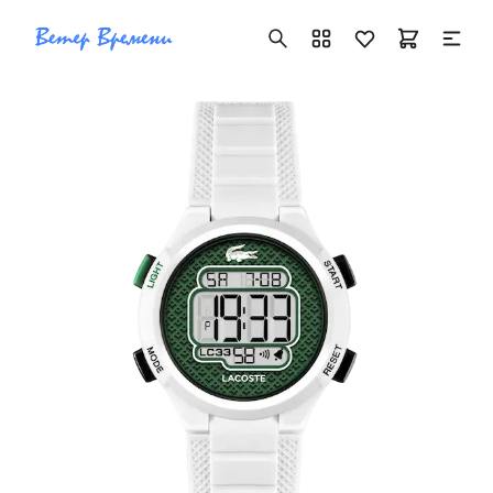
+7 ( 705 ) 181-42-50
info@vetervremeni.kz
Авторизация
Каталог
Мужские часы
Женские часы