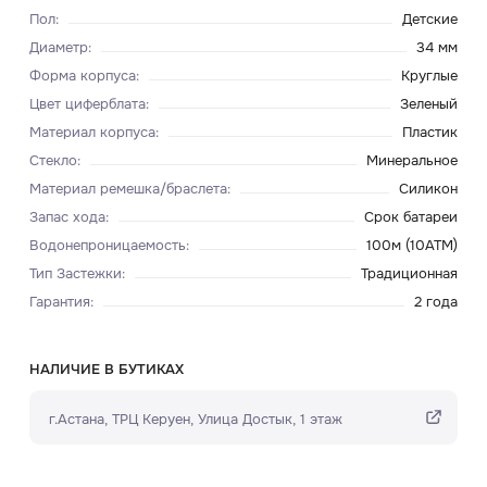
Пол
:
Детские
Диаметр
:
34 мм
Форма корпуса
:
Круглые
Цвет циферблата
:
Зеленый
Материал корпуса
:
Пластик
Стекло
:
Минеральное
Материал ремешка/браслета
:
Силикон
Запас хода
:
Срок батареи
Водонепроницаемость
:
100м (10ATM)
Тип Застежки
:
Традиционная
Гарантия
:
2 года
НАЛИЧИЕ В БУТИКАХ
г.Астана, ТРЦ Керуен​, Улица Достык, 1 этаж