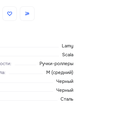
Скидки
Аксессуары
Lamy
Главная
Scala
ости
:
Ручки-роллеры
О нас
ла
:
M (средний)
Черный
Доставка и оплата
Черный
Сталь
Блог
Сервисный центр