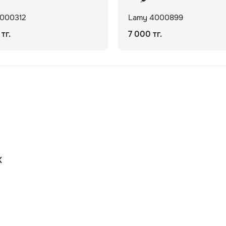
000312
Lamy 4000899
тг.
7 000 тг.
К