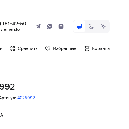
 ) 181-42-50
vremeni.kz
+7 ( 705 ) 181-42-50
и
Сравнить
Избранные
Корзина
info@vetervremeni.kz
Авторизация
992
Каталог
Артикул:
4025992
Мужские часы
КА
Женские часы