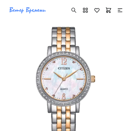
+7 ( 705 ) 181-42-50
info@vetervremeni.kz
Авторизация
Каталог
Мужские часы
Женские часы