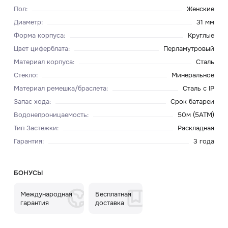
Пол
:
Женские
Диаметр
:
31 мм
Форма корпуса
:
Круглые
Цвет циферблата
:
Перламутровый
Материал корпуса
:
Сталь
Стекло
:
Минеральное
Материал ремешка/браслета
:
Сталь c IP
Запас хода
:
Срок батареи
Водонепроницаемость
:
50м (5ATM)
Тип Застежки
:
Раскладная
Гарантия
:
3 года
БОНУСЫ
Международная
Бесплатная
гарантия
доставка